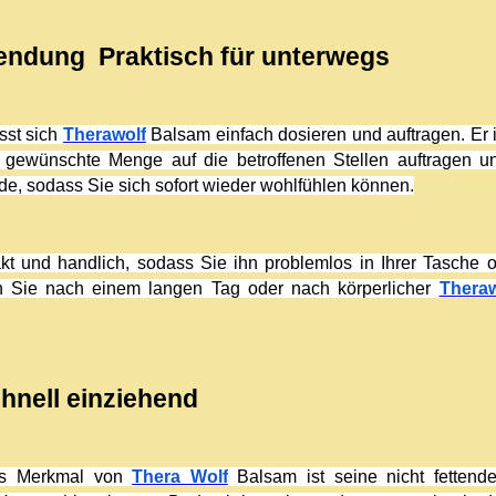
endung  Praktisch für unterwegs
st sich 
Therawolf
 Balsam einfach dosieren und auftragen. Er is
 gewünschte Menge auf die betroffenen Stellen auftragen un
nde, sodass Sie sich sofort wieder wohlfühlen können.
kt und handlich, sodass Sie ihn problemlos in Ihrer Tasche 
n Sie nach einem langen Tag oder nach körperlicher 
Theraw
hnell einziehend
es Merkmal von 
Thera Wolf
 Balsam ist seine nicht fettend