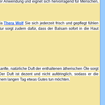
er Anwendung und eignet sich hervorragend für Menschen, 
da 
Thera Wolf
 Sie sich jederzeit frisch und gepflegt fühlen 
ur sorgt zudem dafür, dass der Balsam sofort in die Haut 
anfte, natürliche Duft der enthaltenen ätherischen Öle sorgt 
r Duft ist dezent und nicht aufdringlich, sodass er die 
inem langen Tag etwas Gutes tun möchten.