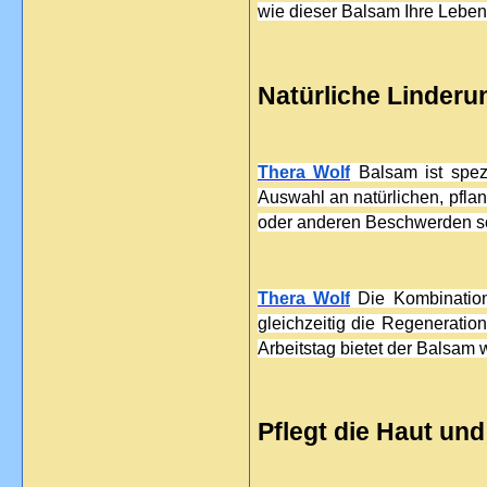
wie dieser Balsam Ihre Leben
Natürliche Linderu
Thera Wolf
 Balsam ist spez
Auswahl an natürlichen, pflan
oder anderen Beschwerden so
Thera Wolf
 Die Kombination
gleichzeitig die Regeneration
Arbeitstag bietet der Balsam 
Pflegt die Haut un