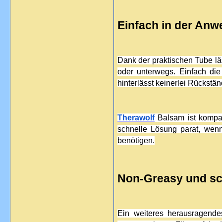
Einfach in der Anw
Dank der praktischen Tube läs
oder unterwegs. Einfach die
hinterlässt keinerlei Rückstä
Therawolf
 Balsam ist kompa
schnelle Lösung parat, wen
benötigen.
Non-Greasy und sc
Ein weiteres herausragend