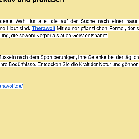
deale Wahl für alle, die auf der Suche nach einer natürl
ne Haut sind. 
Therawolf
 Mit seiner pflanzlichen Formel, der
ng, die sowohl Körper als auch Geist entspannt.
f Ihre Bedürfnisse. Entdecken Sie die Kraft der Natur und gönnen
herawolf.de/