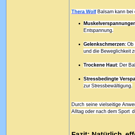
Thera Wolf
 Balsam kann bei 
Muskelverspannunge
Entspannung.
Gelenkschmerzen
: Ob
und die Beweglichkeit z
Trockene Haut
: Der Ba
Stressbedingte Vers
zur Stressbewältigung.
Durch seine vielseitige Anwe
Alltag oder nach dem Sport  d
Fazit: Natürlich, ef