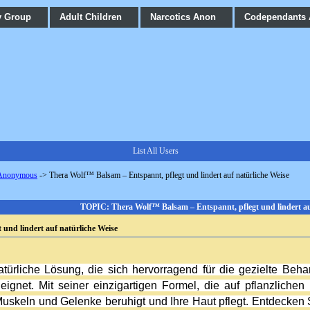
y Group
Adult Children
Narcotics Anon
Codependants
List All Users
 Anonymous
->
Thera Wolf™ Balsam – Entspannt, pflegt und lindert auf natürliche Weise
TOPIC: Thera Wolf™ Balsam – Entspannt, pflegt und lindert au
und lindert auf natürliche Weise
natürliche Lösung, die sich hervorragend für die gezielte B
gnet. Mit seiner einzigartigen Formel, die auf pflanzlichen In
 Muskeln und Gelenke beruhigt und Ihre Haut pflegt. Entdecken Si