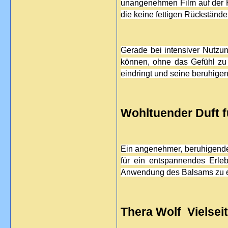
unangenehmen Film auf der H
die keine fettigen Rückstände
Gerade bei intensiver Nutzun
können, ohne das Gefühl zu h
eindringt und seine beruhigen
Wohltuender Duft f
Ein angenehmer, beruhigender 
für ein entspannendes Erleb
Anwendung des Balsams zu ein
Thera Wolf  Vielse