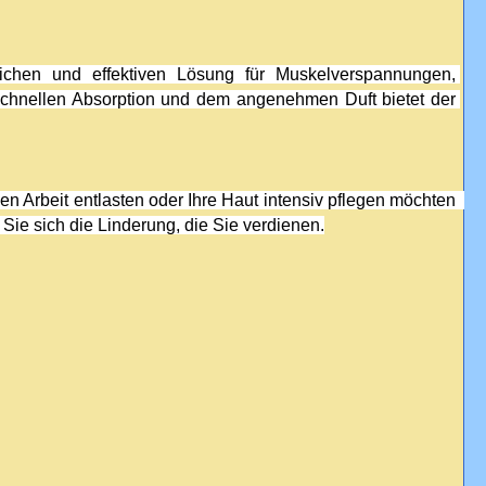
ichen und effektiven Lösung für Muskelverspannungen, 
 schnellen Absorption und dem angenehmen Duft bietet der 
 Egal, ob Sie Ihre Muskeln nach dem Sport beruhigen, Ihre Gelenke bei der täglichen Arbeit entlasten oder Ihre Haut intensiv pflegen möchten  
 Sie sich die Linderung, die Sie verdienen.