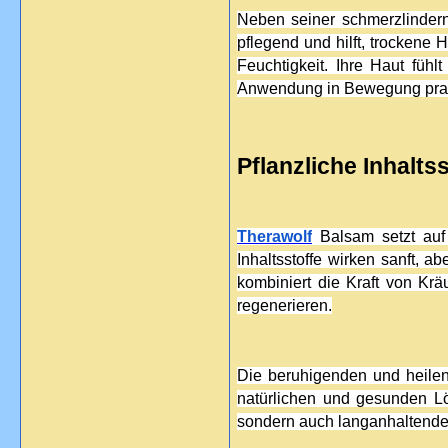
Neben seiner schmerzlindern
pflegend und hilft, trockene 
Feuchtigkeit. Ihre Haut füh
Anwendung in Bewegung pra
Pflanzliche Inhalts
Therawolf
 Balsam setzt auf 
Inhaltsstoffe wirken sanft, a
kombiniert die Kraft von Kr
regenerieren.
Die beruhigenden und heilen
natürlichen und gesunden Lö
sondern auch langanhaltende 