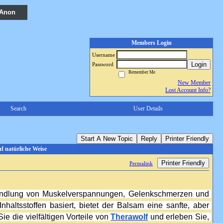
 Anon
Members Login
Username
Login
Password
Remember Me
New Member
Lost Account Info?
Search
User Details
Start A New Topic
Reply
Printer Friendly
f natürliche Weise
Printer Friendly
Permalink
ehandlung von Muskelverspannungen, Gelenkschmerzen und 
haltsstoffen basiert, bietet der Balsam eine sanfte, aber 
e die vielfältigen Vorteile von 
Therawolf
 und erleben Sie, 