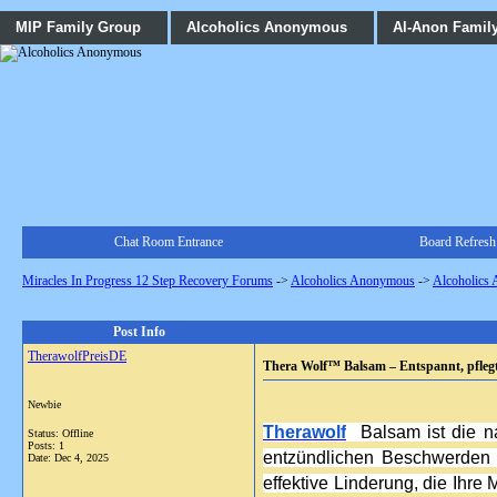
MIP Family Group
Alcoholics Anonymous
Al-Anon Famil
Chat Room Entrance
Board Refresh
Miracles In Progress 12 Step Recovery Forums
->
Alcoholics Anonymous
->
Alcoholics
Post Info
TherawolfPreisDE
Thera Wolf™ Balsam – Entspannt, pflegt 
Newbie
Therawolf
  Balsam ist die 
Status: Offline
Posts: 1
entzündlichen Beschwerden ei
Date:
Dec 4, 2025
effektive Linderung, die Ihre