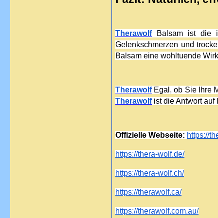
Therawolf
 Balsam ist die i
Gelenkschmerzen und trocke
Balsam eine wohltuende Wirku
Therawolf
Therawolf
 ist die Antwort au
Offizielle Webseite: 
https://t
https://thera-wolf.de/
https://thera-wolf.ch/
https://therawolf.ca/
https://therawolf.com.au/