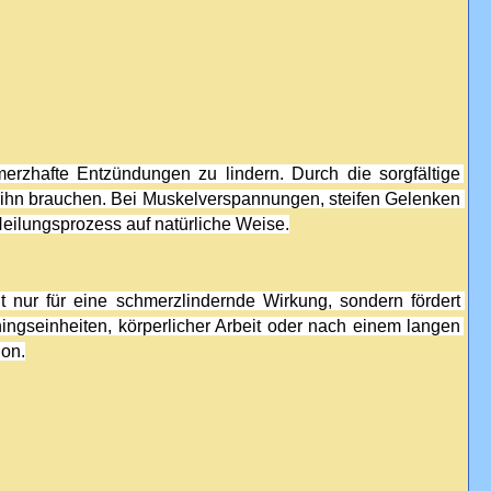
rzhafte Entzündungen zu lindern. Durch die sorgfältige 
ie ihn brauchen. Bei Muskelverspannungen, steifen Gelenken 
 Heilungsprozess auf natürliche Weise.
 nur für eine schmerzlindernde Wirkung, sondern fördert 
ingseinheiten, körperlicher Arbeit oder nach einem langen 
ion.