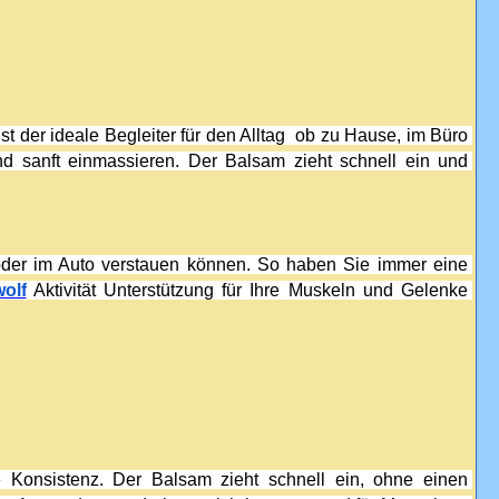
t der ideale Begleiter für den Alltag  ob zu Hause, im Büro 
d sanft einmassieren. Der Balsam zieht schnell ein und 
oder im Auto verstauen können. So haben Sie immer eine 
olf
 Aktivität Unterstützung für Ihre Muskeln und Gelenke 
e Konsistenz. Der Balsam zieht schnell ein, ohne einen 