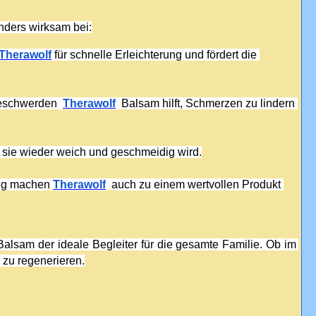
nders wirksam bei:
Therawolf
 für schnelle Erleichterung und fördert die 
Beschwerden  
Therawolf
  Balsam hilft, Schmerzen zu lindern 
ch sie wieder weich und geschmeidig wird.
ng machen 
Therawolf
  auch zu einem wertvollen Produkt 
Balsam der ideale Begleiter für die gesamte Familie. Ob im 
 zu regenerieren.