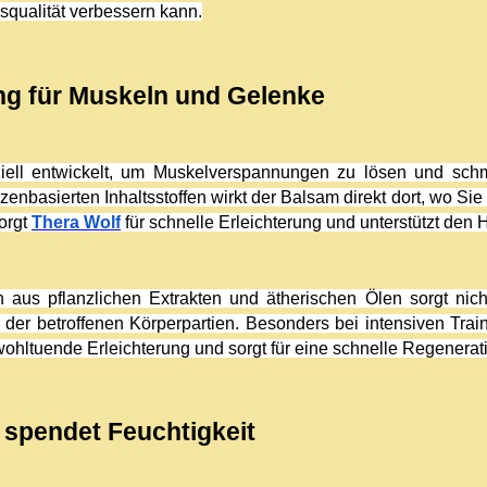
squalität verbessern kann.
ng für Muskeln und Gelenke
iell entwickelt, um Muskelverspannungen zu lösen und schme
zenbasierten Inhaltsstoffen wirkt der Balsam direkt dort, wo S
rgt 
Thera Wolf
 für schnelle Erleichterung und unterstützt den
 aus pflanzlichen Extrakten und ätherischen Ölen sorgt nicht
 der betroffenen Körperpartien. Besonders bei intensiven Train
wohltuende Erleichterung und sorgt für eine schnelle Regenerat
d spendet Feuchtigkeit