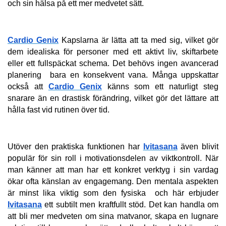
och sin hälsa på ett mer medvetet sätt.
Cardio Genix
 Kapslarna är lätta att ta med sig, vilket gör 
dem idealiska för personer med ett aktivt liv, skiftarbete 
eller ett fullspäckat schema. Det behövs ingen avancerad 
planering  bara en konsekvent vana. Många uppskattar 
också att 
Cardio Genix
 känns som ett naturligt steg 
snarare än en drastisk förändring, vilket gör det lättare att 
hålla fast vid rutinen över tid.
Utöver den praktiska funktionen har 
Ivitasana
 även blivit 
populär för sin roll i motivationsdelen av viktkontroll. När 
man känner att man har ett konkret verktyg i sin vardag 
ökar ofta känslan av engagemang. Den mentala aspekten 
är minst lika viktig som den fysiska  och här erbjuder 
Ivitasana
 ett subtilt men kraftfullt stöd. Det kan handla om 
att bli mer medveten om sina matvanor, skapa en lugnare 