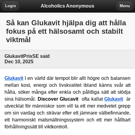
Alcoholics Anonymous
Login
Menu
Så kan Glukavit hjälpa dig att hålla
fokus på ett hälsosamt och stabilt
viktmål
GlukavitPrisSE said
Dec 10, 2025
Glukavit
 I en värld där tempot blir allt högre och balansen 
mellan kost, energi och livskvalitet ibland känns svår att 
hålla, söker många efter enkla och pålitliga sätt att stödja 
sina hälsomål. 
Discover Glucavit
  ofta kallat 
Glukavit
  är 
utvecklat för människor som vill ta ett mer medvetet grepp 
om sin vardag och strävar efter ett jämnare välbefinnande, 
ett harmoniskt matsmältningssystem och ett mer hållbart 
förhållningssätt till viktkontroll.