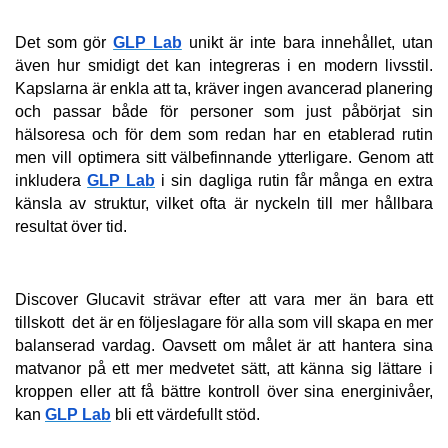
Det som gör 
GLP Lab
 unikt är inte bara innehållet, utan 
även hur smidigt det kan integreras i en modern livsstil. 
Kapslarna är enkla att ta, kräver ingen avancerad planering 
och passar både för personer som just påbörjat sin 
hälsoresa och för dem som redan har en etablerad rutin 
men vill optimera sitt välbefinnande ytterligare. Genom att 
inkludera 
GLP Lab
 i sin dagliga rutin får många en extra 
känsla av struktur, vilket ofta är nyckeln till mer hållbara 
resultat över tid.
Discover Glucavit strävar efter att vara mer än bara ett 
tillskott  det är en följeslagare för alla som vill skapa en mer 
balanserad vardag. Oavsett om målet är att hantera sina 
matvanor på ett mer medvetet sätt, att känna sig lättare i 
kroppen eller att få bättre kontroll över sina energinivåer, 
kan 
GLP Lab
 bli ett värdefullt stöd.