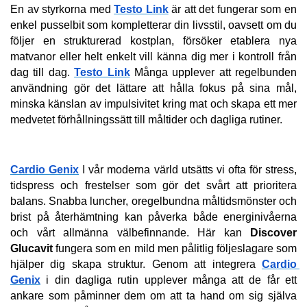
En av styrkorna med 
Testo Link
 är att det fungerar som en 
enkel pusselbit som kompletterar din livsstil, oavsett om du 
följer en strukturerad kostplan, försöker etablera nya 
matvanor eller helt enkelt vill känna dig mer i kontroll från 
dag till dag. 
Testo Link
 Många upplever att regelbunden 
användning gör det lättare att hålla fokus på sina mål, 
minska känslan av impulsivitet kring mat och skapa ett mer 
medvetet förhållningssätt till måltider och dagliga rutiner.
Cardio Genix
 I vår moderna värld utsätts vi ofta för stress, 
tidspress och frestelser som gör det svårt att prioritera 
balans. Snabba luncher, oregelbundna måltidsmönster och 
brist på återhämtning kan påverka både energinivåerna 
och vårt allmänna välbefinnande. Här kan 
Discover 
Glucavit
 fungera som en mild men pålitlig följeslagare som 
hjälper dig skapa struktur. Genom att integrera 
Cardio 
Genix
 i din dagliga rutin upplever många att de får ett 
ankare som påminner dem om att ta hand om sig själva 