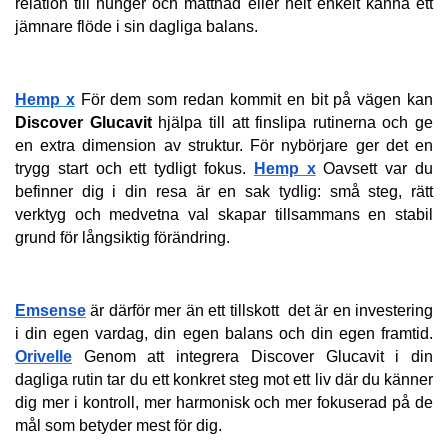
relation till hunger och mättnad eller helt enkelt känna ett 
jämnare flöde i sin dagliga balans.
Hemp x
 För dem som redan kommit en bit på vägen kan 
Discover Glucavit
 hjälpa till att finslipa rutinerna och ge 
en extra dimension av struktur. För nybörjare ger det en 
trygg start och ett tydligt fokus. 
Hemp x
 Oavsett var du 
befinner dig i din resa är en sak tydlig: små steg, rätt 
verktyg och medvetna val skapar tillsammans en stabil 
grund för långsiktig förändring.
Emsense
 är därför mer än ett tillskott  det är en investering 
i din egen vardag, din egen balans och din egen framtid. 
Orivelle
 Genom att integrera Discover Glucavit i din 
dagliga rutin tar du ett konkret steg mot ett liv där du känner 
dig mer i kontroll, mer harmonisk och mer fokuserad på de 
mål som betyder mest för dig.